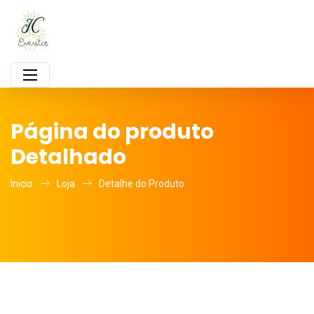
Página do produto
Detalhado
Inicio
Loja
Detalhe do Produto